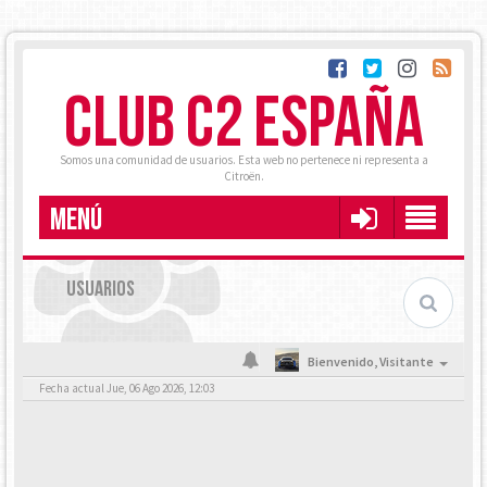
CLUB C2 ESPAÑA
Somos una comunidad de usuarios. Esta web no pertenece ni representa a
Citroën.
MENÚ
USUARIOS
Bienvenido,
Visitante
Fecha actual Jue, 06 Ago 2026, 12:03