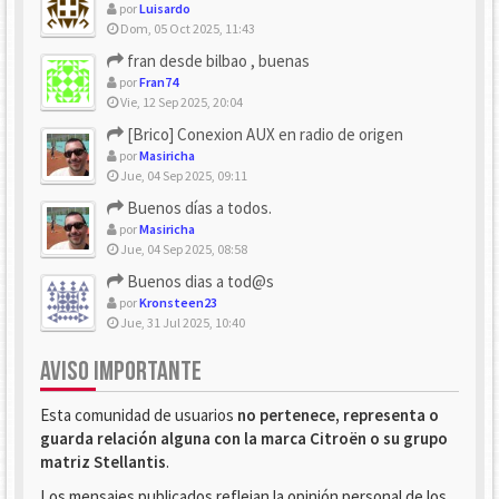
por
Luisardo
Dom, 05 Oct 2025, 11:43
fran desde bilbao , buenas
por
Fran74
Vie, 12 Sep 2025, 20:04
[Brico] Conexion AUX en radio de origen
por
Masiricha
Jue, 04 Sep 2025, 09:11
Buenos días a todos.
por
Masiricha
Jue, 04 Sep 2025, 08:58
Buenos dias a tod@s
por
Kronsteen23
Jue, 31 Jul 2025, 10:40
AVISO IMPORTANTE
Esta comunidad de usuarios
no pertenece, representa o
guarda relación alguna con la marca Citroën o su grupo
matriz Stellantis
.
Los mensajes publicados reflejan la opinión personal de los