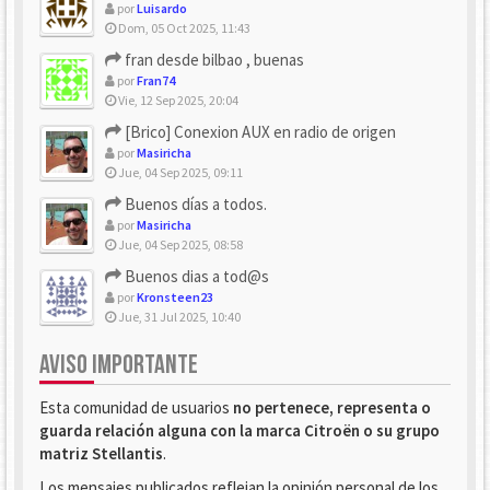
por
Luisardo
Dom, 05 Oct 2025, 11:43
fran desde bilbao , buenas
por
Fran74
Vie, 12 Sep 2025, 20:04
[Brico] Conexion AUX en radio de origen
por
Masiricha
Jue, 04 Sep 2025, 09:11
Buenos días a todos.
por
Masiricha
Jue, 04 Sep 2025, 08:58
Buenos dias a tod@s
por
Kronsteen23
Jue, 31 Jul 2025, 10:40
AVISO IMPORTANTE
Esta comunidad de usuarios
no pertenece, representa o
guarda relación alguna con la marca Citroën o su grupo
matriz Stellantis
.
Los mensajes publicados reflejan la opinión personal de los