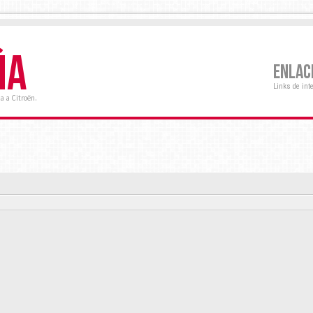
ÑA
ENLAC
Links de int
a a Citroën.