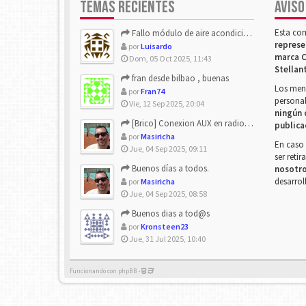
TEMAS RECIENTES
AVISO
Esta co
Fallo módulo de aire acondicionado
represe
por
Luisardo
marca C
Dom, 05 Oct 2025, 11:43
Stellan
fran desde bilbao , buenas
Los mens
por
Fran74
personal
Vie, 12 Sep 2025, 20:04
ningún 
[Brico] Conexion AUX en radio de origen
publica
por
Masiricha
En caso 
Jue, 04 Sep 2025, 09:11
ser reti
Buenos días a todos.
nosotr
desarrol
por
Masiricha
Jue, 04 Sep 2025, 08:58
Buenos dias a tod@s
por
Kronsteen23
Jue, 31 Jul 2025, 10:40
Funcionando con phpBB -