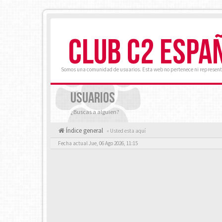
CLUB C2 ESPA
Somos una comunidad de usuarios. Esta web no pertenece ni represent
USUARIOS
¿Buscas a alguien?
Índice general
« Usted esta aquí
Fecha actual Jue, 06 Ago 2026, 11:15