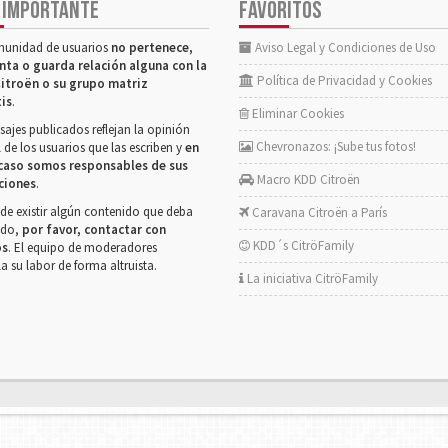
 IMPORTANTE
FAVORITOS
munidad de usuarios
no pertenece,
Aviso Legal y Condiciones de Uso
nta o guarda relación alguna con la
Política de Privacidad y Cookies
itroën o su grupo matriz
tis
.
Eliminar Cookies
ajes publicados reflejan la opinión
Chevronazos: ¡Sube tus fotos!
 de los usuarios que las escriben y
en
caso somos responsables de sus
Macro KDD Citroën
ciones
.
de existir algún contenido que deba
Caravana Citroën a París
rado,
por favor, contactar con
KDD´s CitröFamily
os
. El equipo de moderadores
la su labor de forma altruista.
La iniciativa CitröFamily