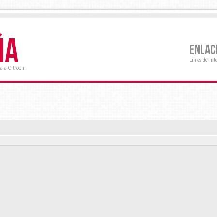
ÑA
ENLAC
Links de int
a a Citroën.