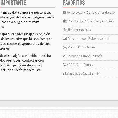
 IMPORTANTE
FAVORITOS
munidad de usuarios
no pertenece,
Aviso Legal y Condiciones de Uso
nta o guarda relación alguna con la
Política de Privacidad y Cookies
itroën o su grupo matriz
tis
.
Eliminar Cookies
ajes publicados reflejan la opinión
Chevronazos: ¡Sube tus fotos!
 de los usuarios que las escriben y
en
caso somos responsables de sus
Macro KDD Citroën
ciones
.
de existir algún contenido que deba
Caravana Citroën a París
rado,
por favor, contactar con
KDD´s CitröFamily
os
. El equipo de moderadores
la su labor de forma altruista.
La iniciativa CitröFamily