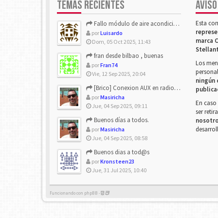
TEMAS RECIENTES
AVISO
Esta co
Fallo módulo de aire acondicionado
represe
por
Luisardo
marca C
Dom, 05 Oct 2025, 11:43
Stellan
fran desde bilbao , buenas
Los mens
por
Fran74
personal
Vie, 12 Sep 2025, 20:04
ningún 
[Brico] Conexion AUX en radio de origen
publica
por
Masiricha
En caso 
Jue, 04 Sep 2025, 09:11
ser reti
Buenos días a todos.
nosotr
desarrol
por
Masiricha
Jue, 04 Sep 2025, 08:58
Buenos dias a tod@s
por
Kronsteen23
Jue, 31 Jul 2025, 10:40
Funcionando con phpBB -