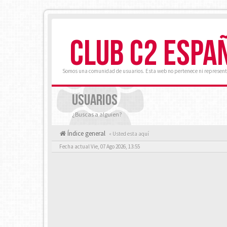
CLUB C2 ESPA
Somos una comunidad de usuarios. Esta web no pertenece ni represent
USUARIOS
¿Buscas a alguien?
Índice general
« Usted esta aquí
Fecha actual Vie, 07 Ago 2026, 13:55