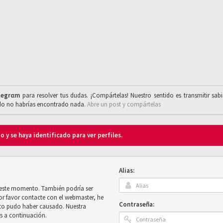
legrαm
para resolver tus dudas. ¡Compártelas! Nuestro sentido es transmitir sab
ado no habrías encontrado nada.
Abre un post y compártelas
o y se haya identificado para ver perfiles.
Alias:
n este momento. También podría ser
por favor contacte con el webmaster, he
Contraseña:
sto pudo haber causado. Nuestra
es a continuación.