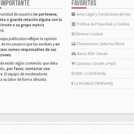
 IMPORTANTE
FAVORITOS
munidad de usuarios
no pertenece,
Aviso Legal y Condiciones de Uso
nta o guarda relación alguna con la
Política de Privacidad y Cookies
itroën o su grupo matriz
tis
.
Eliminar Cookies
ajes publicados reflejan la opinión
Chevronazos: ¡Sube tus fotos!
 de los usuarios que las escriben y
en
caso somos responsables de sus
Macro KDD Citroën
ciones
.
de existir algún contenido que deba
Caravana Citroën a París
rado,
por favor, contactar con
KDD´s CitröFamily
os
. El equipo de moderadores
la su labor de forma altruista.
La iniciativa CitröFamily