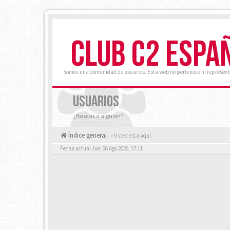
CLUB C2 ESPA
Somos una comunidad de usuarios. Esta web no pertenece ni represent
USUARIOS
¿Buscas a alguien?
Índice general
« Usted esta aquí
Fecha actual Jue, 06 Ago 2026, 17:11