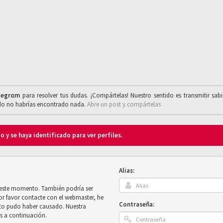
legrαm
para resolver tus dudas. ¡Compártelas! Nuestro sentido es transmitir sab
ado no habrías encontrado nada.
Abre un post y compártelas
o y se haya identificado para ver perfiles.
Alias:
n este momento. También podría ser
por favor contacte con el webmaster, he
Contraseña:
sto pudo haber causado. Nuestra
es a continuación.