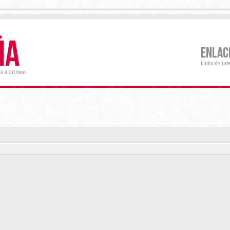
ÑA
ENLAC
Links de int
a a Citroën.