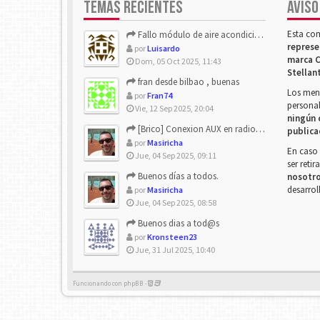
TEMAS RECIENTES
AVISO
Esta co
Fallo módulo de aire acondicionado
represe
por
Luisardo
marca C
Dom, 05 Oct 2025, 11:43
Stellan
fran desde bilbao , buenas
Los mens
por
Fran74
personal
Vie, 12 Sep 2025, 20:04
ningún 
[Brico] Conexion AUX en radio de origen
publica
por
Masiricha
En caso 
Jue, 04 Sep 2025, 09:11
ser reti
Buenos días a todos.
nosotr
desarrol
por
Masiricha
Jue, 04 Sep 2025, 08:58
Buenos dias a tod@s
por
Kronsteen23
Jue, 31 Jul 2025, 10:40
Funcionando con phpBB -