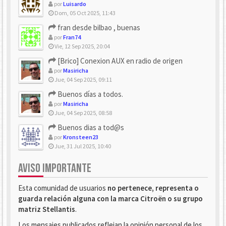
por
Luisardo
Dom, 05 Oct 2025, 11:43
fran desde bilbao , buenas
por
Fran74
Vie, 12 Sep 2025, 20:04
[Brico] Conexion AUX en radio de origen
por
Masiricha
Jue, 04 Sep 2025, 09:11
Buenos días a todos.
por
Masiricha
Jue, 04 Sep 2025, 08:58
Buenos dias a tod@s
por
Kronsteen23
Jue, 31 Jul 2025, 10:40
AVISO IMPORTANTE
Esta comunidad de usuarios
no pertenece, representa o
guarda relación alguna con la marca Citroën o su grupo
matriz Stellantis
.
Los mensajes publicados reflejan la opinión personal de los