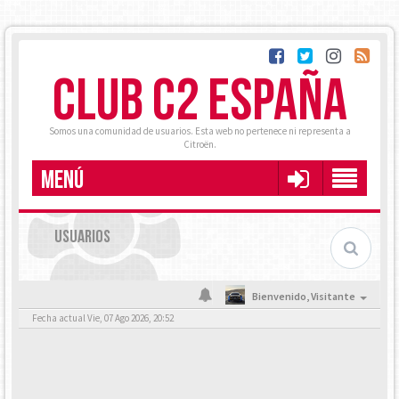
CLUB C2 ESPAÑA
Somos una comunidad de usuarios. Esta web no pertenece ni representa a
Citroën.
MENÚ
USUARIOS
Bienvenido,
Visitante
Fecha actual Vie, 07 Ago 2026, 20:52