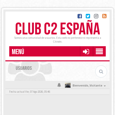
CLUB C2 ESPAÑA
Somos una comunidad de usuarios. Esta web no pertenece ni representa a
Citroën.
MENÚ
USUARIOS
Bienvenido,
Visitante
Fecha actual Vie, 07 Ago 2026, 05:46