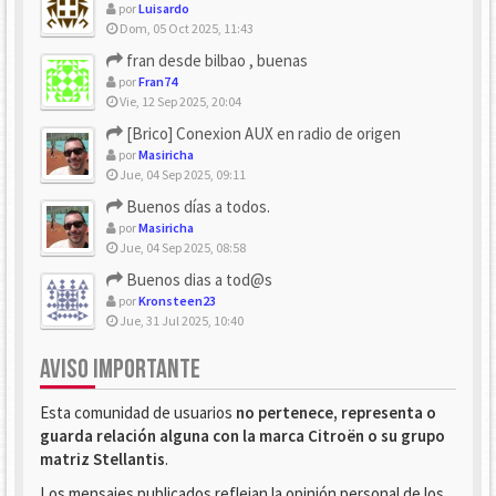
por
Luisardo
Dom, 05 Oct 2025, 11:43
fran desde bilbao , buenas
por
Fran74
Vie, 12 Sep 2025, 20:04
[Brico] Conexion AUX en radio de origen
por
Masiricha
Jue, 04 Sep 2025, 09:11
Buenos días a todos.
por
Masiricha
Jue, 04 Sep 2025, 08:58
Buenos dias a tod@s
por
Kronsteen23
Jue, 31 Jul 2025, 10:40
AVISO IMPORTANTE
Esta comunidad de usuarios
no pertenece, representa o
guarda relación alguna con la marca Citroën o su grupo
matriz Stellantis
.
Los mensajes publicados reflejan la opinión personal de los