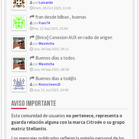
por
Luisardo
Dom, 05 Oct 2025, 11:43
fran desde bilbao , buenas
por
Fran74
Vie, 12 Sep 2025, 20:04
[Brico] Conexion AUX en radio de origen
por
Masiricha
Jue, 04 Sep 2025, 09:11
Buenos días a todos.
por
Masiricha
Jue, 04 Sep 2025, 08:58
Buenos dias a tod@s
por
Kronsteen23
Jue, 31 Jul 2025, 10:40
AVISO IMPORTANTE
Esta comunidad de usuarios
no pertenece, representa o
guarda relación alguna con la marca Citroën o su grupo
matriz Stellantis
.
Los mensajes publicados reflejan la opinión personal de los