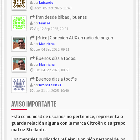
por
Luisardo
Dom, 05 Oct 2025, 11:43
fran desde bilbao , buenas
por
Fran74
Vie, 12 Sep 2025, 20:04
[Brico] Conexion AUX en radio de origen
por
Masiricha
Jue, 04 Sep 2025, 09:11
Buenos días a todos.
por
Masiricha
Jue, 04 Sep 2025, 08:58
Buenos dias a tod@s
por
Kronsteen23
Jue, 31 Jul 2025, 10:40
AVISO IMPORTANTE
Esta comunidad de usuarios
no pertenece, representa o
guarda relación alguna con la marca Citroën o su grupo
matriz Stellantis
.
Los mensajes publicados reflejan la opinión personal de los