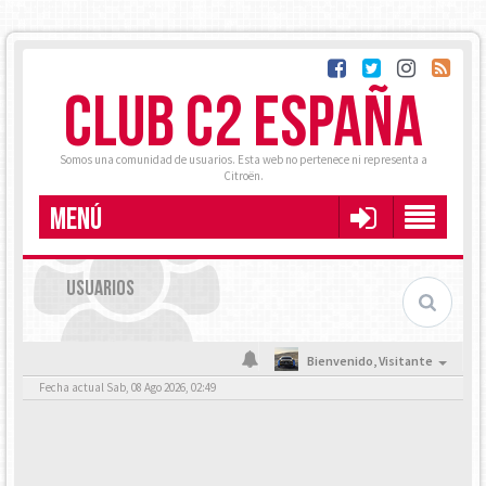
CLUB C2 ESPAÑA
Somos una comunidad de usuarios. Esta web no pertenece ni representa a
Citroën.
MENÚ
USUARIOS
Bienvenido,
Visitante
Fecha actual Sab, 08 Ago 2026, 02:49