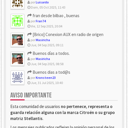
por
Luisardo
Dom, 05 Oct 2025, 11:43
fran desde bilbao , buenas
por
Fran74
Vie, 12 Sep 2025, 20:04
[Brico] Conexion AUX en radio de origen
por
Masiricha
Jue, 04 Sep 2025, 09:11
Buenos días a todos.
por
Masiricha
Jue, 04 Sep 2025, 08:58
Buenos dias a tod@s
por
Kronsteen23
Jue, 31 Jul 2025, 10:40
AVISO IMPORTANTE
Esta comunidad de usuarios
no pertenece, representa o
guarda relación alguna con la marca Citroën o su grupo
matriz Stellantis
.
Los mensajes publicados reflejan la opinión personal de los