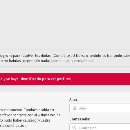
legrαm
para resolver tus dudas. ¡Compártelas! Nuestro sentido es transmitir sab
ado no habrías encontrado nada.
Abre un post y compártelas
o y se haya identificado para ver perfiles.
Alias:
n este momento. También podría ser
por favor contacte con el webmaster, he
Contraseña:
sto pudo haber causado. Nuestra
es a continuación.