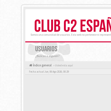
CLUB C2 ESPA
Somos una comunidad de usuarios. Esta web no pertenece ni represent
USUARIOS
¿Buscas a alguien?
Índice general
« Usted esta aquí
Fecha actual Jue, 06 Ago 2026, 00:29