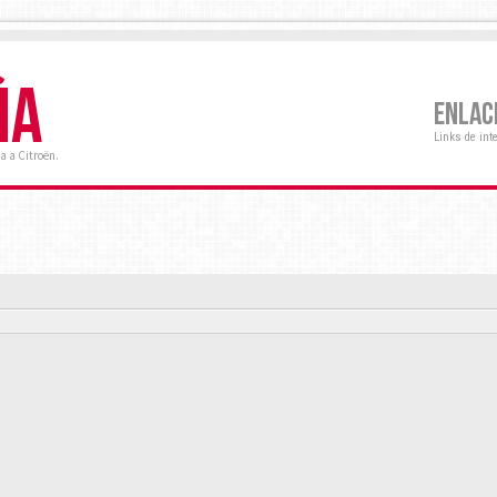
ÑA
ENLAC
Links de int
a a Citroën.