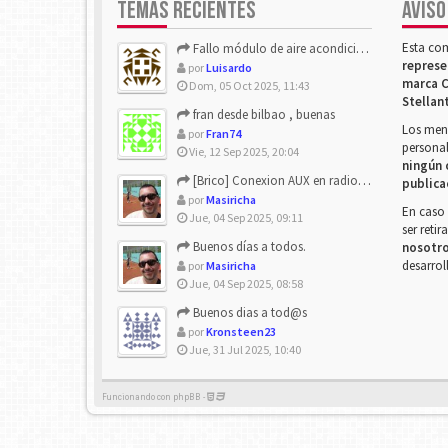
TEMAS RECIENTES
AVISO
Esta co
Fallo módulo de aire acondicionado
represe
por
Luisardo
marca C
Dom, 05 Oct 2025, 11:43
Stellan
fran desde bilbao , buenas
Los mens
por
Fran74
personal
Vie, 12 Sep 2025, 20:04
ningún 
[Brico] Conexion AUX en radio de origen
publica
por
Masiricha
En caso 
Jue, 04 Sep 2025, 09:11
ser reti
Buenos días a todos.
nosotr
desarrol
por
Masiricha
Jue, 04 Sep 2025, 08:58
Buenos dias a tod@s
por
Kronsteen23
Jue, 31 Jul 2025, 10:40
Funcionando con phpBB -