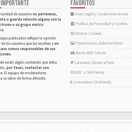
 IMPORTANTE
FAVORITOS
munidad de usuarios
no pertenece,
Aviso Legal y Condiciones de Uso
nta o guarda relación alguna con la
Política de Privacidad y Cookies
itroën o su grupo matriz
tis
.
Eliminar Cookies
ajes publicados reflejan la opinión
Chevronazos: ¡Sube tus fotos!
 de los usuarios que las escriben y
en
caso somos responsables de sus
Macro KDD Citroën
ciones
.
de existir algún contenido que deba
Caravana Citroën a París
rado,
por favor, contactar con
KDD´s CitröFamily
os
. El equipo de moderadores
la su labor de forma altruista.
La iniciativa CitröFamily