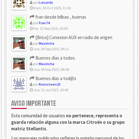
por
Luisardo
Dom, 05 Oct 2025, 11:43
fran desde bilbao , buenas
por
Fran74
Vie, 12 Sep 2025, 20:04
[Brico] Conexion AUX en radio de origen
por
Masiricha
Jue, 04 Sep 2025, 09:11
Buenos días a todos.
por
Masiricha
Jue, 04 Sep 2025, 08:58
Buenos dias a tod@s
por
Kronsteen23
Jue, 31 Jul 2025, 10:40
AVISO IMPORTANTE
Esta comunidad de usuarios
no pertenece, representa o
guarda relación alguna con la marca Citroën o su grupo
matriz Stellantis
.
Los mensajes publicados reflejan la opinión personal de los