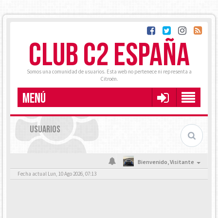
CLUB C2 ESPAÑA
Somos una comunidad de usuarios. Esta web no pertenece ni representa a
Citroën.
MENÚ
USUARIOS
Bienvenido,
Visitante
Fecha actual Lun, 10 Ago 2026, 07:13