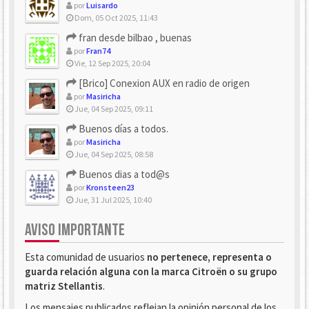
por
Luisardo
Dom, 05 Oct 2025, 11:43
fran desde bilbao , buenas
por
Fran74
Vie, 12 Sep 2025, 20:04
[Brico] Conexion AUX en radio de origen
por
Masiricha
Jue, 04 Sep 2025, 09:11
Buenos días a todos.
por
Masiricha
Jue, 04 Sep 2025, 08:58
Buenos dias a tod@s
por
Kronsteen23
Jue, 31 Jul 2025, 10:40
AVISO IMPORTANTE
Esta comunidad de usuarios
no pertenece, representa o
guarda relación alguna con la marca Citroën o su grupo
matriz Stellantis
.
Los mensajes publicados reflejan la opinión personal de los