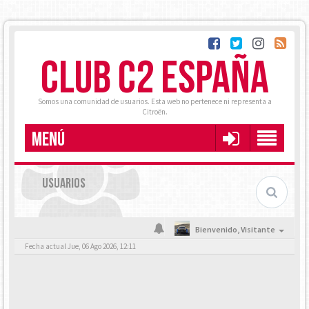
CLUB C2 ESPAÑA
Somos una comunidad de usuarios. Esta web no pertenece ni representa a
Citroën.
MENÚ
USUARIOS
Bienvenido,
Visitante
Fecha actual Jue, 06 Ago 2026, 12:11