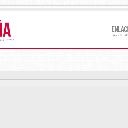
ÑA
ENLAC
Links de int
a a Citroën.