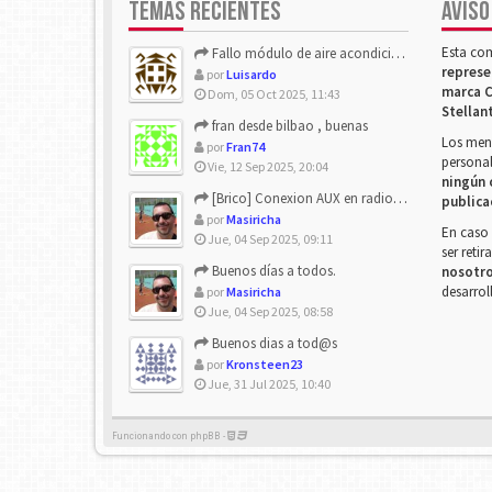
TEMAS RECIENTES
AVISO
Esta co
Fallo módulo de aire acondicionado
represe
por
Luisardo
marca C
Dom, 05 Oct 2025, 11:43
Stellan
fran desde bilbao , buenas
Los mens
por
Fran74
personal
Vie, 12 Sep 2025, 20:04
ningún 
[Brico] Conexion AUX en radio de origen
publica
por
Masiricha
En caso 
Jue, 04 Sep 2025, 09:11
ser reti
Buenos días a todos.
nosotr
desarrol
por
Masiricha
Jue, 04 Sep 2025, 08:58
Buenos dias a tod@s
por
Kronsteen23
Jue, 31 Jul 2025, 10:40
Funcionando con phpBB -