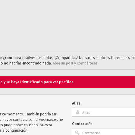
legrαm
para resolver tus dudas. ¡Compártelas! Nuestro sentido es transmitir sab
ado no habrías encontrado nada.
Abre un post y compártelas
o y se haya identificado para ver perfiles.
Alias:
n este momento. También podría ser
por favor contacte con el webmaster, he
Contraseña:
sto pudo haber causado. Nuestra
es a continuación.