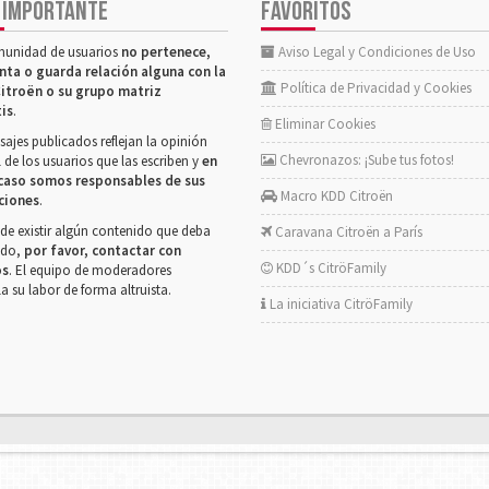
 IMPORTANTE
FAVORITOS
munidad de usuarios
no pertenece,
Aviso Legal y Condiciones de Uso
nta o guarda relación alguna con la
Política de Privacidad y Cookies
itroën o su grupo matriz
tis
.
Eliminar Cookies
ajes publicados reflejan la opinión
Chevronazos: ¡Sube tus fotos!
 de los usuarios que las escriben y
en
caso somos responsables de sus
Macro KDD Citroën
ciones
.
de existir algún contenido que deba
Caravana Citroën a París
rado,
por favor, contactar con
KDD´s CitröFamily
os
. El equipo de moderadores
la su labor de forma altruista.
La iniciativa CitröFamily