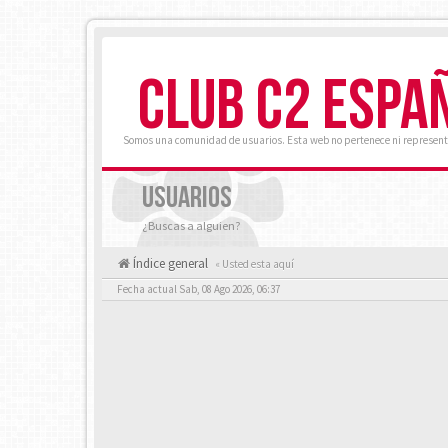
CLUB C2 ESPA
Somos una comunidad de usuarios. Esta web no pertenece ni represent
USUARIOS
¿Buscas a alguien?
Índice general
« Usted esta aquí
Fecha actual Sab, 08 Ago 2026, 06:37