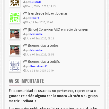
por
Luisardo
Dom, 05 Oct 2025, 11:43
fran desde bilbao , buenas
por
Fran74
Vie, 12 Sep 2025, 20:04
[Brico] Conexion AUX en radio de origen
por
Masiricha
Jue, 04 Sep 2025, 09:11
Buenos días a todos.
por
Masiricha
Jue, 04 Sep 2025, 08:58
Buenos dias a tod@s
por
Kronsteen23
Jue, 31 Jul 2025, 10:40
AVISO IMPORTANTE
Esta comunidad de usuarios
no pertenece, representa o
guarda relación alguna con la marca Citroën o su grupo
matriz Stellantis
.
Los mensajes publicados reflejan la opinión personal de los