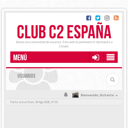
CLUB C2 ESPAÑA
Somos una comunidad de usuarios. Esta web no pertenece ni representa a
Citroën.
MENÚ
USUARIOS
Bienvenido,
Visitante
Fecha actual Dom, 09 Ago 2026, 07:55