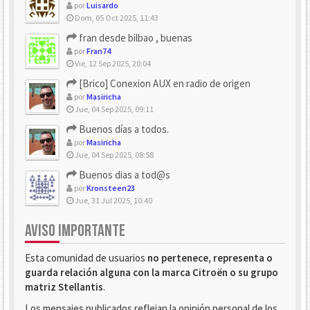
por
Luisardo
Dom, 05 Oct 2025, 11:43
fran desde bilbao , buenas
por
Fran74
Vie, 12 Sep 2025, 20:04
[Brico] Conexion AUX en radio de origen
por
Masiricha
Jue, 04 Sep 2025, 09:11
Buenos días a todos.
por
Masiricha
Jue, 04 Sep 2025, 08:58
Buenos dias a tod@s
por
Kronsteen23
Jue, 31 Jul 2025, 10:40
AVISO IMPORTANTE
Esta comunidad de usuarios
no pertenece, representa o
guarda relación alguna con la marca Citroën o su grupo
matriz Stellantis
.
Los mensajes publicados reflejan la opinión personal de los