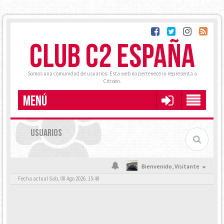
CLUB C2 ESPAÑA
Somos una comunidad de usuarios. Esta web no pertenece ni representa a
Citroën.
MENÚ
USUARIOS
Bienvenido,
Visitante
Fecha actual Sab, 08 Ago 2026, 15:48