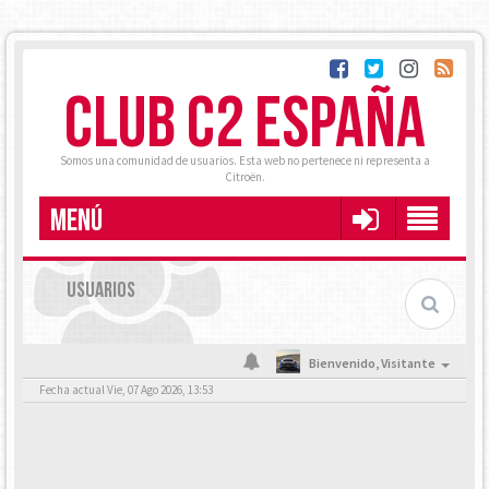
CLUB C2 ESPAÑA
Somos una comunidad de usuarios. Esta web no pertenece ni representa a
Citroën.
MENÚ
USUARIOS
Bienvenido,
Visitante
Fecha actual Vie, 07 Ago 2026, 13:53