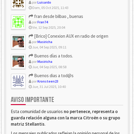
por
Luisardo
Dom, 05 Oct 2025, 11:43
fran desde bilbao , buenas
por
Fran74
Vie, 12 Sep 2025, 20:04
[Brico] Conexion AUX en radio de origen
por
Masiricha
Jue, 04 Sep 2025, 09:11
Buenos días a todos.
por
Masiricha
Jue, 04 Sep 2025, 08:58
Buenos dias a tod@s
por
Kronsteen23
Jue, 31 Jul 2025, 10:40
AVISO IMPORTANTE
Esta comunidad de usuarios
no pertenece, representa o
guarda relación alguna con la marca Citroën o su grupo
matriz Stellantis
.
Los mensajes publicados reflejan la opinión personal de los