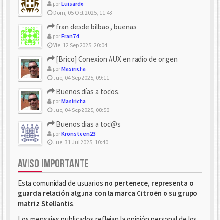
por
Luisardo
Dom, 05 Oct 2025, 11:43
fran desde bilbao , buenas
por
Fran74
Vie, 12 Sep 2025, 20:04
[Brico] Conexion AUX en radio de origen
por
Masiricha
Jue, 04 Sep 2025, 09:11
Buenos días a todos.
por
Masiricha
Jue, 04 Sep 2025, 08:58
Buenos dias a tod@s
por
Kronsteen23
Jue, 31 Jul 2025, 10:40
AVISO IMPORTANTE
Esta comunidad de usuarios
no pertenece, representa o
guarda relación alguna con la marca Citroën o su grupo
matriz Stellantis
.
Los mensajes publicados reflejan la opinión personal de los