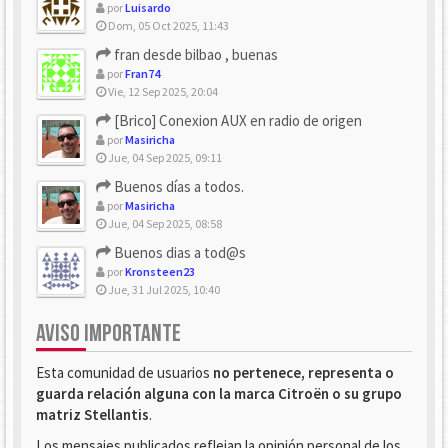
por
Luisardo
Dom, 05 Oct 2025, 11:43
fran desde bilbao , buenas
por
Fran74
Vie, 12 Sep 2025, 20:04
[Brico] Conexion AUX en radio de origen
por
Masiricha
Jue, 04 Sep 2025, 09:11
Buenos días a todos.
por
Masiricha
Jue, 04 Sep 2025, 08:58
Buenos dias a tod@s
por
Kronsteen23
Jue, 31 Jul 2025, 10:40
AVISO IMPORTANTE
Esta comunidad de usuarios
no pertenece, representa o
guarda relación alguna con la marca Citroën o su grupo
matriz Stellantis
.
Los mensajes publicados reflejan la opinión personal de los