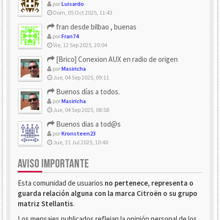
por
Luisardo
Dom, 05 Oct 2025, 11:43
fran desde bilbao , buenas
por
Fran74
Vie, 12 Sep 2025, 20:04
[Brico] Conexion AUX en radio de origen
por
Masiricha
Jue, 04 Sep 2025, 09:11
Buenos días a todos.
por
Masiricha
Jue, 04 Sep 2025, 08:58
Buenos dias a tod@s
por
Kronsteen23
Jue, 31 Jul 2025, 10:40
AVISO IMPORTANTE
Esta comunidad de usuarios
no pertenece, representa o
guarda relación alguna con la marca Citroën o su grupo
matriz Stellantis
.
Los mensajes publicados reflejan la opinión personal de los