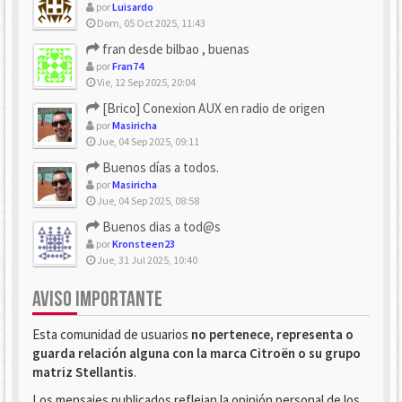
por
Luisardo
Dom, 05 Oct 2025, 11:43
fran desde bilbao , buenas
por
Fran74
Vie, 12 Sep 2025, 20:04
[Brico] Conexion AUX en radio de origen
por
Masiricha
Jue, 04 Sep 2025, 09:11
Buenos días a todos.
por
Masiricha
Jue, 04 Sep 2025, 08:58
Buenos dias a tod@s
por
Kronsteen23
Jue, 31 Jul 2025, 10:40
AVISO IMPORTANTE
Esta comunidad de usuarios
no pertenece, representa o
guarda relación alguna con la marca Citroën o su grupo
matriz Stellantis
.
Los mensajes publicados reflejan la opinión personal de los