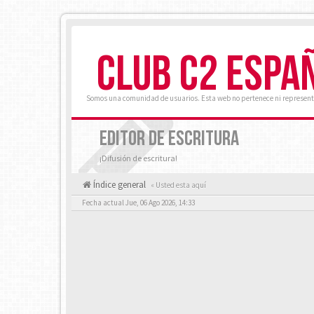
CLUB C2 ESPA
Somos una comunidad de usuarios. Esta web no pertenece ni represent
EDITOR DE ESCRITURA
¡Difusión de escritura!
Índice general
« Usted esta aquí
Fecha actual Jue, 06 Ago 2026, 14:33