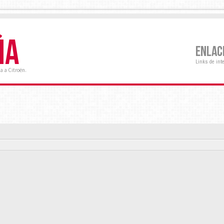
ÑA
ENLAC
Links de int
a a Citroën.