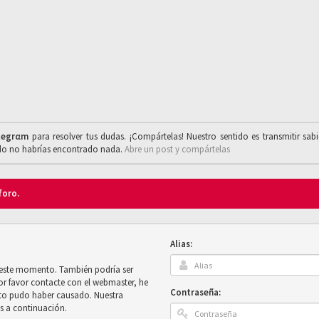
legrαm
para resolver tus dudas. ¡Compártelas! Nuestro sentido es transmitir sab
ado no habrías encontrado nada.
Abre un post y compártelas
foro.
Alias:
n este momento. También podría ser
por favor contacte con el webmaster, he
Contraseña:
sto pudo haber causado. Nuestra
es a continuación.