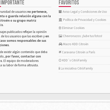
 IMPORTANTE
FAVORITOS
munidad de usuarios
no pertenece,
Aviso Legal y Condiciones de Uso
nta o guarda relación alguna con la
Política de Privacidad y Cookies
itroën o su grupo matriz
tis
.
Eliminar Cookies
ajes publicados reflejan la opinión
Chevronazos: ¡Sube tus fotos!
 de los usuarios que las escriben y
en
caso somos responsables de sus
Macro KDD Citroën
ciones
.
de existir algún contenido que deba
Caravana Citroën a París
rado,
por favor, contactar con
KDD´s CitröFamily
os
. El equipo de moderadores
la su labor de forma altruista.
La iniciativa CitröFamily