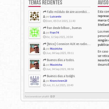
TEMAS RECIENTES
AVISO
Esta co
Fallo módulo de aire acondicionado
represe
por
Luisardo
marca C
Dom, 05 Oct 2025, 11:43
Stellan
fran desde bilbao , buenas
Los mens
por
Fran74
personal
Vie, 12 Sep 2025, 20:04
ningún 
[Brico] Conexion AUX en radio de origen
publica
por
Masiricha
En caso 
Jue, 04 Sep 2025, 09:11
ser reti
Buenos días a todos.
nosotr
desarrol
por
Masiricha
Jue, 04 Sep 2025, 08:58
Buenos dias a tod@s
por
Kronsteen23
Jue, 31 Jul 2025, 10:40
Funcionando con phpBB -