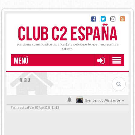
CLUB C2 ESPAÑA
Somos una comunidad de usuarios. Esta web no pertenece ni representa a
Citroën.
MENÚ
INICIO
Bienvenido,
Visitante
Fecha actual Vie, 07 Ago 2026, 11:13