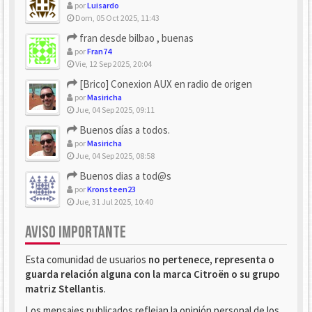
por
Luisardo
Dom, 05 Oct 2025, 11:43
fran desde bilbao , buenas
por
Fran74
Vie, 12 Sep 2025, 20:04
[Brico] Conexion AUX en radio de origen
por
Masiricha
Jue, 04 Sep 2025, 09:11
Buenos días a todos.
por
Masiricha
Jue, 04 Sep 2025, 08:58
Buenos dias a tod@s
por
Kronsteen23
Jue, 31 Jul 2025, 10:40
AVISO IMPORTANTE
Esta comunidad de usuarios
no pertenece, representa o
guarda relación alguna con la marca Citroën o su grupo
matriz Stellantis
.
Los mensajes publicados reflejan la opinión personal de los