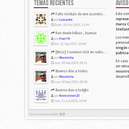
TEMAS RECIENTES
AVISO
Esta co
Fallo módulo de aire acondicionado
represe
por
Luisardo
marca C
Dom, 05 Oct 2025, 11:43
Stellan
fran desde bilbao , buenas
Los mens
por
Fran74
personal
Vie, 12 Sep 2025, 20:04
ningún 
[Brico] Conexion AUX en radio de origen
publica
por
Masiricha
En caso 
Jue, 04 Sep 2025, 09:11
ser reti
Buenos días a todos.
nosotr
desarrol
por
Masiricha
Jue, 04 Sep 2025, 08:58
Buenos dias a tod@s
por
Kronsteen23
Jue, 31 Jul 2025, 10:40
Funcionando con phpBB -