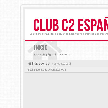
CLUB C2 ESPA
Somos una comunidad de usuarios. Esta web no pertenece ni represent
INICIO
Esta es la página índice del foro
Índice general
« Usted esta aquí
Fecha actual Jue, 06 Ago 2026, 00:54