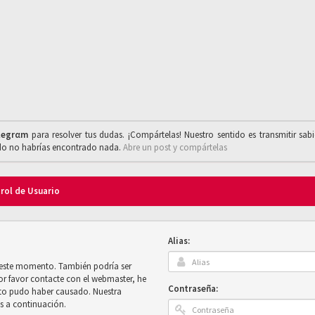
legrαm
para resolver tus dudas. ¡Compártelas! Nuestro sentido es transmitir sab
ado no habrías encontrado nada.
Abre un post y compártelas
trol de Usuario
Alias:
n este momento. También podría ser
por favor contacte con el webmaster, he
Contraseña:
sto pudo haber causado. Nuestra
es a continuación.