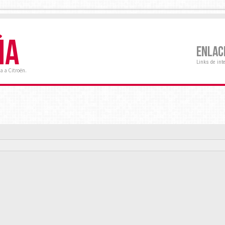
ÑA
ENLAC
Links de int
a a Citroën.