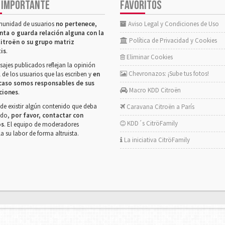
 IMPORTANTE
FAVORITOS
munidad de usuarios
no pertenece,
Aviso Legal y Condiciones de Uso
nta o guarda relación alguna con la
Política de Privacidad y Cookies
itroën o su grupo matriz
tis
.
Eliminar Cookies
ajes publicados reflejan la opinión
Chevronazos: ¡Sube tus fotos!
 de los usuarios que las escriben y
en
caso somos responsables de sus
Macro KDD Citroën
ciones
.
de existir algún contenido que deba
Caravana Citroën a París
rado,
por favor, contactar con
KDD´s CitröFamily
os
. El equipo de moderadores
la su labor de forma altruista.
La iniciativa CitröFamily