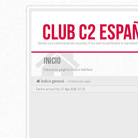
CLUB C2 ESPA
Somos una comunidad de usuarios. Esta web no pertenece ni represent
INICIO
Esta es la página índice del foro
Índice general
« Usted esta aquí
Fecha actual Vie, 07 Ago 2026, 07:23