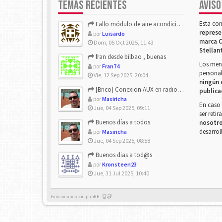
TEMAS RECIENTES
AVISO
Esta co
Fallo módulo de aire acondicionado
represe
por
Luisardo
marca C
Dom, 05 Oct 2025, 11:43
Stellan
fran desde bilbao , buenas
Los mens
por
Fran74
personal
Vie, 12 Sep 2025, 20:04
ningún 
[Brico] Conexion AUX en radio de origen
publica
por
Masiricha
En caso 
Jue, 04 Sep 2025, 09:11
ser reti
Buenos días a todos.
nosotr
desarrol
por
Masiricha
Jue, 04 Sep 2025, 08:58
Buenos dias a tod@s
por
Kronsteen23
Jue, 31 Jul 2025, 10:40
Funcionando con phpBB -