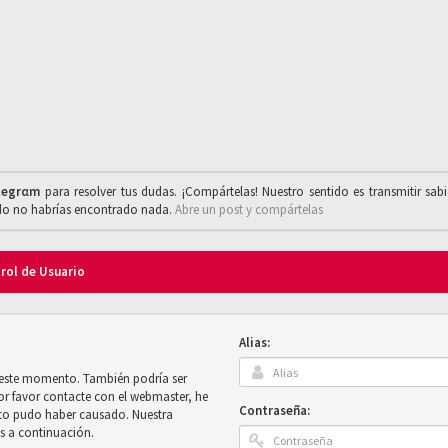
legrαm
para resolver tus dudas. ¡Compártelas! Nuestro sentido es transmitir sab
ado no habrías encontrado nada.
Abre un post y compártelas
trol de Usuario
Alias:
n este momento. También podría ser
por favor contacte con el webmaster, he
Contraseña:
sto pudo haber causado. Nuestra
es a continuación.