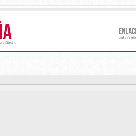
ÑA
ENLAC
Links de int
a a Citroën.