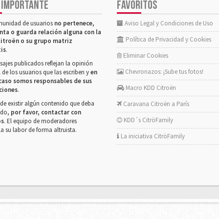
 IMPORTANTE
FAVORITOS
munidad de usuarios
no pertenece,
Aviso Legal y Condiciones de Uso
nta o guarda relación alguna con la
Política de Privacidad y Cookies
itroën o su grupo matriz
tis
.
Eliminar Cookies
ajes publicados reflejan la opinión
Chevronazos: ¡Sube tus fotos!
 de los usuarios que las escriben y
en
caso somos responsables de sus
Macro KDD Citroën
ciones
.
de existir algún contenido que deba
Caravana Citroën a París
rado,
por favor, contactar con
KDD´s CitröFamily
os
. El equipo de moderadores
la su labor de forma altruista.
La iniciativa CitröFamily