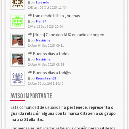
por
Luisardo
Dom, 05 Oct 2025, 11:43
fran desde bilbao , buenas
por
Fran74
Vie, 12 Sep 2025, 20:04
[Brico] Conexion AUX en radio de origen
por
Masiricha
Jue, 04 Sep 2025, 09:11
Buenos días a todos.
por
Masiricha
Jue, 04 Sep 2025, 08:58
Buenos dias a tod@s
por
Kronsteen23
Jue, 31 Jul 2025, 10:40
AVISO IMPORTANTE
Esta comunidad de usuarios
no pertenece, representa o
guarda relación alguna con la marca Citroën o su grupo
matriz Stellantis
.
Los mensajes publicados reflejan la opinión personal de los