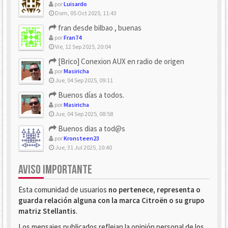
por
Luisardo
Dom, 05 Oct 2025, 11:43
fran desde bilbao , buenas
por
Fran74
Vie, 12 Sep 2025, 20:04
[Brico] Conexion AUX en radio de origen
por
Masiricha
Jue, 04 Sep 2025, 09:11
Buenos días a todos.
por
Masiricha
Jue, 04 Sep 2025, 08:58
Buenos dias a tod@s
por
Kronsteen23
Jue, 31 Jul 2025, 10:40
AVISO IMPORTANTE
Esta comunidad de usuarios
no pertenece, representa o
guarda relación alguna con la marca Citroën o su grupo
matriz Stellantis
.
Los mensajes publicados reflejan la opinión personal de los