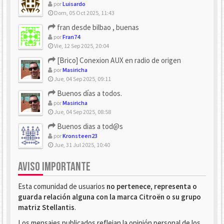
por
Luisardo
Dom, 05 Oct 2025, 11:43
fran desde bilbao , buenas
por
Fran74
Vie, 12 Sep 2025, 20:04
[Brico] Conexion AUX en radio de origen
por
Masiricha
Jue, 04 Sep 2025, 09:11
Buenos días a todos.
por
Masiricha
Jue, 04 Sep 2025, 08:58
Buenos dias a tod@s
por
Kronsteen23
Jue, 31 Jul 2025, 10:40
AVISO IMPORTANTE
Esta comunidad de usuarios
no pertenece, representa o
guarda relación alguna con la marca Citroën o su grupo
matriz Stellantis
.
Los mensajes publicados reflejan la opinión personal de los