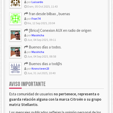
por
Luisardo
Dom, 05 Oct 2025, 11:43
fran desde bilbao , buenas
por
Fran74
Vie, 12 Sep 2025, 20:04
[Brico] Conexion AUX en radio de origen
por
Masiricha
Jue, 04 Sep 2025, 09:11
Buenos días a todos.
por
Masiricha
Jue, 04 Sep 2025, 08:58
Buenos dias a tod@s
por
Kronsteen23
Jue, 31 Jul 2025, 10:40
AVISO IMPORTANTE
Esta comunidad de usuarios
no pertenece, representa o
guarda relación alguna con la marca Citroën o su grupo
matriz Stellantis
.
Los mensajes publicados reflejan la opinión personal de los