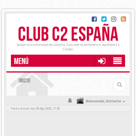
CLUB C2 ESPAÑA
Somos una comunidad de usuarios. Esta web no pertenece ni representa a
Citroën.
MENÚ
INICIO
Bienvenido,
Visitante
Fecha actual Jue, 06 Ago 2026, 17:26