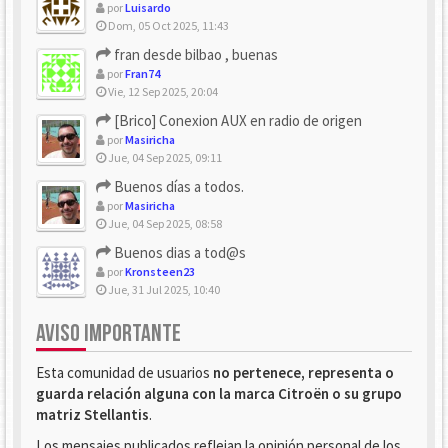
por
Luisardo
Dom, 05 Oct 2025, 11:43
fran desde bilbao , buenas
por
Fran74
Vie, 12 Sep 2025, 20:04
[Brico] Conexion AUX en radio de origen
por
Masiricha
Jue, 04 Sep 2025, 09:11
Buenos días a todos.
por
Masiricha
Jue, 04 Sep 2025, 08:58
Buenos dias a tod@s
por
Kronsteen23
Jue, 31 Jul 2025, 10:40
AVISO IMPORTANTE
Esta comunidad de usuarios
no pertenece, representa o
guarda relación alguna con la marca Citroën o su grupo
matriz Stellantis
.
Los mensajes publicados reflejan la opinión personal de los