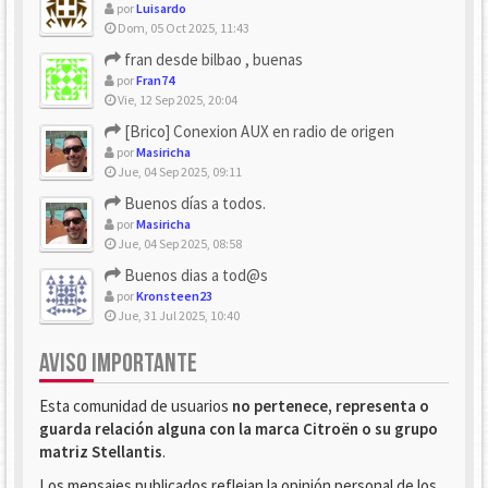
por
Luisardo
Dom, 05 Oct 2025, 11:43
fran desde bilbao , buenas
por
Fran74
Vie, 12 Sep 2025, 20:04
[Brico] Conexion AUX en radio de origen
por
Masiricha
Jue, 04 Sep 2025, 09:11
Buenos días a todos.
por
Masiricha
Jue, 04 Sep 2025, 08:58
Buenos dias a tod@s
por
Kronsteen23
Jue, 31 Jul 2025, 10:40
AVISO IMPORTANTE
Esta comunidad de usuarios
no pertenece, representa o
guarda relación alguna con la marca Citroën o su grupo
matriz Stellantis
.
Los mensajes publicados reflejan la opinión personal de los