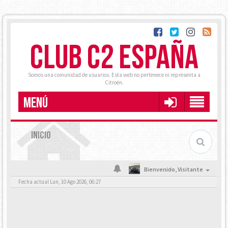
CLUB C2 ESPAÑA
Somos una comunidad de usuarios. Esta web no pertenece ni representa a
Citroën.
MENÚ
INICIO
Bienvenido,
Visitante
Fecha actual Lun, 10 Ago 2026, 06:27