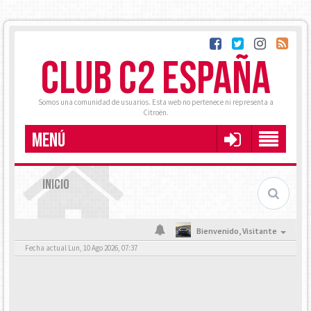
CLUB C2 ESPAÑA
Somos una comunidad de usuarios. Esta web no pertenece ni representa a
Citroën.
MENÚ
INICIO
Bienvenido,
Visitante
Fecha actual Lun, 10 Ago 2026, 07:37