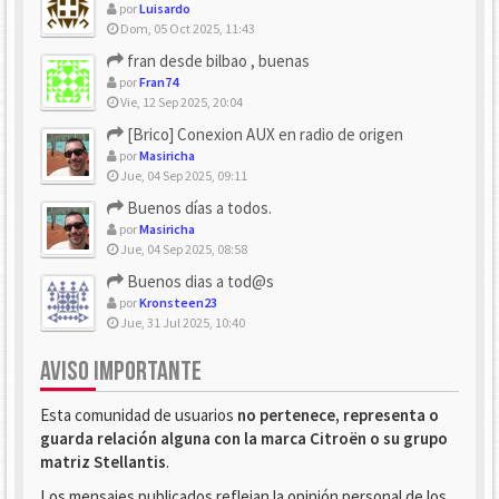
por
Luisardo
Dom, 05 Oct 2025, 11:43
fran desde bilbao , buenas
por
Fran74
Vie, 12 Sep 2025, 20:04
[Brico] Conexion AUX en radio de origen
por
Masiricha
Jue, 04 Sep 2025, 09:11
Buenos días a todos.
por
Masiricha
Jue, 04 Sep 2025, 08:58
Buenos dias a tod@s
por
Kronsteen23
Jue, 31 Jul 2025, 10:40
AVISO IMPORTANTE
Esta comunidad de usuarios
no pertenece, representa o
guarda relación alguna con la marca Citroën o su grupo
matriz Stellantis
.
Los mensajes publicados reflejan la opinión personal de los