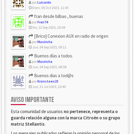
por
Luisardo
Dom, 05 Oct 2025, 11:43
fran desde bilbao , buenas
por
Fran74
Vie, 12 Sep 2025, 20:04
[Brico] Conexion AUX en radio de origen
por
Masiricha
Jue, 04 Sep 2025, 09:11
Buenos días a todos.
por
Masiricha
Jue, 04 Sep 2025, 08:58
Buenos dias a tod@s
por
Kronsteen23
Jue, 31 Jul 2025, 10:40
AVISO IMPORTANTE
Esta comunidad de usuarios
no pertenece, representa o
guarda relación alguna con la marca Citroën o su grupo
matriz Stellantis
.
Los mensajes publicados reflejan la opinión personal de los