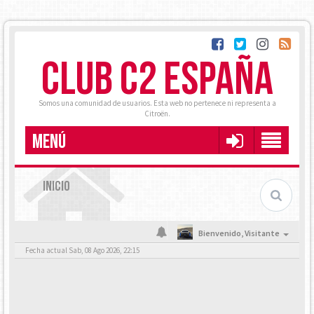
CLUB C2 ESPAÑA
Somos una comunidad de usuarios. Esta web no pertenece ni representa a
Citroën.
MENÚ
INICIO
Bienvenido,
Visitante
Fecha actual Sab, 08 Ago 2026, 22:15