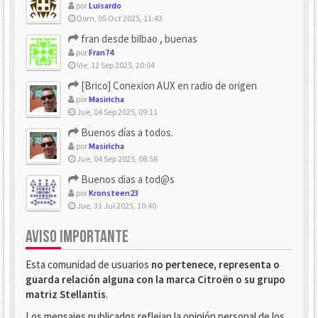
por
Luisardo
Dom, 05 Oct 2025, 11:43
fran desde bilbao , buenas
por
Fran74
Vie, 12 Sep 2025, 20:04
[Brico] Conexion AUX en radio de origen
por
Masiricha
Jue, 04 Sep 2025, 09:11
Buenos días a todos.
por
Masiricha
Jue, 04 Sep 2025, 08:58
Buenos dias a tod@s
por
Kronsteen23
Jue, 31 Jul 2025, 10:40
AVISO IMPORTANTE
Esta comunidad de usuarios
no pertenece, representa o
guarda relación alguna con la marca Citroën o su grupo
matriz Stellantis
.
Los mensajes publicados reflejan la opinión personal de los