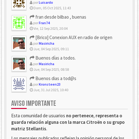
por
Luisardo
Dom, 05 Oct 2025, 11:43
fran desde bilbao , buenas
por
Fran74
Vie, 12 Sep 2025, 20:04
[Brico] Conexion AUX en radio de origen
por
Masiricha
Jue, 04 Sep 2025, 09:11
Buenos días a todos.
por
Masiricha
Jue, 04 Sep 2025, 08:58
Buenos dias a tod@s
por
Kronsteen23
Jue, 31 Jul 2025, 10:40
AVISO IMPORTANTE
Esta comunidad de usuarios
no pertenece, representa o
guarda relación alguna con la marca Citroën o su grupo
matriz Stellantis
.
Los mensajes publicados reflejan la opinión personal de los