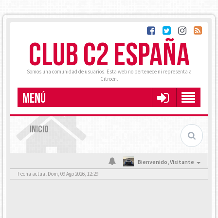
CLUB C2 ESPAÑA
Somos una comunidad de usuarios. Esta web no pertenece ni representa a
Citroën.
MENÚ
INICIO
Bienvenido,
Visitante
Fecha actual Dom, 09 Ago 2026, 12:29