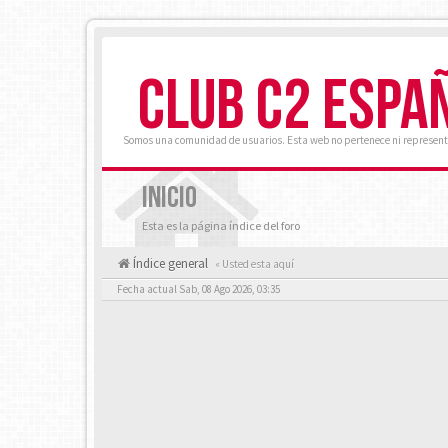
CLUB C2 ESPA
Somos una comunidad de usuarios. Esta web no pertenece ni represent
INICIO
Esta es la página índice del foro
Índice general
« Usted esta aquí
Fecha actual Sab, 08 Ago 2026, 03:35