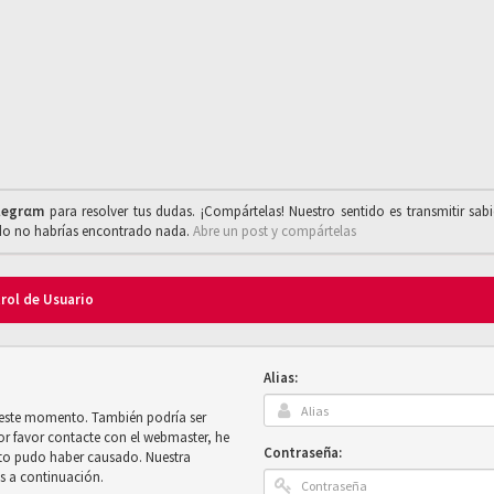
legrαm
para resolver tus dudas. ¡Compártelas! Nuestro sentido es transmitir sab
ado no habrías encontrado nada.
Abre un post y compártelas
trol de Usuario
Alias:
n este momento. También podría ser
por favor contacte con el webmaster, he
Contraseña:
sto pudo haber causado. Nuestra
es a continuación.