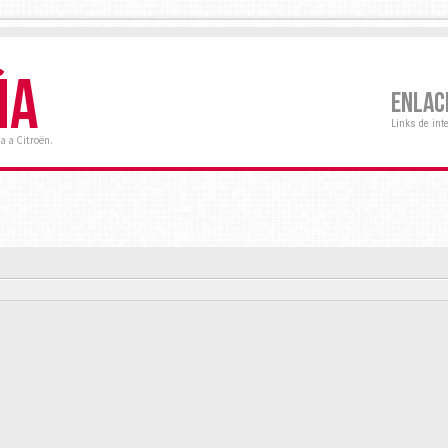
ÑA
ENLAC
Links de int
a a Citroën.