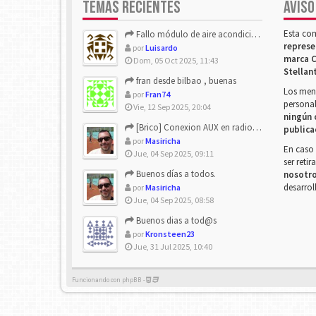
TEMAS RECIENTES
AVISO
Esta co
Fallo módulo de aire acondicionado
represe
por
Luisardo
marca C
Dom, 05 Oct 2025, 11:43
Stellan
fran desde bilbao , buenas
Los mens
por
Fran74
personal
Vie, 12 Sep 2025, 20:04
ningún 
[Brico] Conexion AUX en radio de origen
publica
por
Masiricha
En caso 
Jue, 04 Sep 2025, 09:11
ser reti
Buenos días a todos.
nosotr
desarrol
por
Masiricha
Jue, 04 Sep 2025, 08:58
Buenos dias a tod@s
por
Kronsteen23
Jue, 31 Jul 2025, 10:40
Funcionando con phpBB -