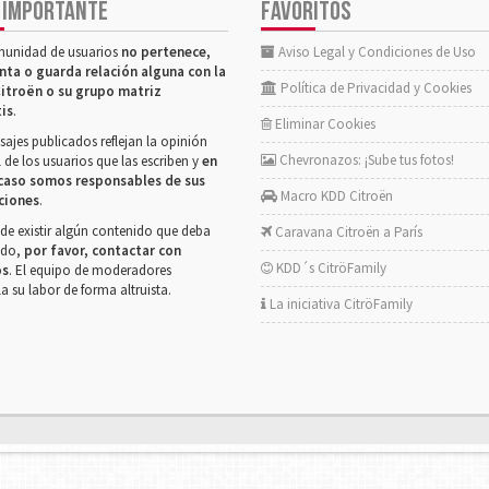
 IMPORTANTE
FAVORITOS
munidad de usuarios
no pertenece,
Aviso Legal y Condiciones de Uso
nta o guarda relación alguna con la
Política de Privacidad y Cookies
itroën o su grupo matriz
tis
.
Eliminar Cookies
ajes publicados reflejan la opinión
Chevronazos: ¡Sube tus fotos!
 de los usuarios que las escriben y
en
caso somos responsables de sus
Macro KDD Citroën
ciones
.
de existir algún contenido que deba
Caravana Citroën a París
rado,
por favor, contactar con
KDD´s CitröFamily
os
. El equipo de moderadores
la su labor de forma altruista.
La iniciativa CitröFamily