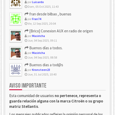
por
Luisardo
Dom, 05 Oct 2025, 11:43
fran desde bilbao , buenas
por
Fran74
Vie, 12 Sep 2025, 20:04
[Brico] Conexion AUX en radio de origen
por
Masiricha
Jue, 04 Sep 2025, 09:11
Buenos días a todos.
por
Masiricha
Jue, 04 Sep 2025, 08:58
Buenos dias a tod@s
por
Kronsteen23
Jue, 31 Jul 2025, 10:40
AVISO IMPORTANTE
Esta comunidad de usuarios
no pertenece, representa o
guarda relación alguna con la marca Citroën o su grupo
matriz Stellantis
.
Los mensajes publicados reflejan la opinión personal de los