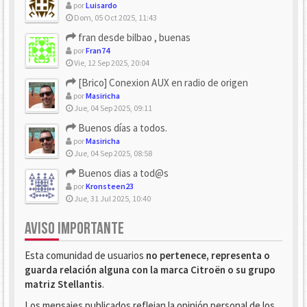
por
Luisardo
Dom, 05 Oct 2025, 11:43
fran desde bilbao , buenas
por
Fran74
Vie, 12 Sep 2025, 20:04
[Brico] Conexion AUX en radio de origen
por
Masiricha
Jue, 04 Sep 2025, 09:11
Buenos días a todos.
por
Masiricha
Jue, 04 Sep 2025, 08:58
Buenos dias a tod@s
por
Kronsteen23
Jue, 31 Jul 2025, 10:40
AVISO IMPORTANTE
Esta comunidad de usuarios
no pertenece, representa o
guarda relación alguna con la marca Citroën o su grupo
matriz Stellantis
.
Los mensajes publicados reflejan la opinión personal de los