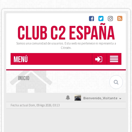
CLUB C2 ESPAÑA
Somos una comunidad de usuarios. Esta web no pertenece ni representa a
Citroën.
MENÚ
INICIO
Bienvenido,
Visitante
Fecha actual Dom, 09 Ago 2026, 03:13