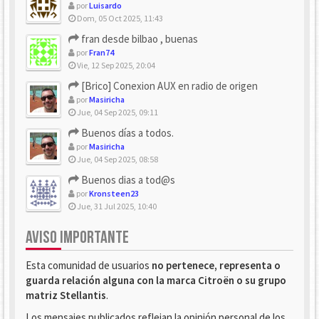
por
Luisardo
Dom, 05 Oct 2025, 11:43
fran desde bilbao , buenas
por
Fran74
Vie, 12 Sep 2025, 20:04
[Brico] Conexion AUX en radio de origen
por
Masiricha
Jue, 04 Sep 2025, 09:11
Buenos días a todos.
por
Masiricha
Jue, 04 Sep 2025, 08:58
Buenos dias a tod@s
por
Kronsteen23
Jue, 31 Jul 2025, 10:40
AVISO IMPORTANTE
Esta comunidad de usuarios
no pertenece, representa o
guarda relación alguna con la marca Citroën o su grupo
matriz Stellantis
.
Los mensajes publicados reflejan la opinión personal de los