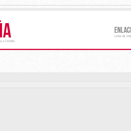
ÑA
ENLAC
Links de int
a a Citroën.