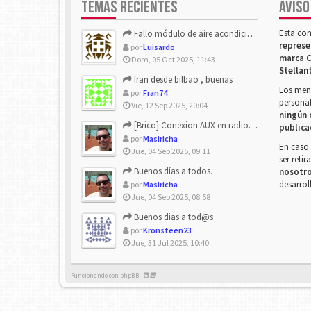
TEMAS RECIENTES
AVISO
Esta co
Fallo módulo de aire acondicionado
represe
por
Luisardo
marca C
Dom, 05 Oct 2025, 11:43
Stellan
fran desde bilbao , buenas
Los mens
por
Fran74
personal
Vie, 12 Sep 2025, 20:04
ningún 
[Brico] Conexion AUX en radio de origen
publica
por
Masiricha
En caso 
Jue, 04 Sep 2025, 09:11
ser reti
Buenos días a todos.
nosotr
desarrol
por
Masiricha
Jue, 04 Sep 2025, 08:58
Buenos dias a tod@s
por
Kronsteen23
Jue, 31 Jul 2025, 10:40
Funcionando con phpBB -