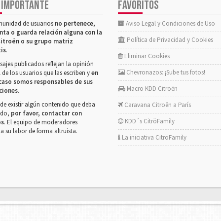
 IMPORTANTE
FAVORITOS
munidad de usuarios
no pertenece,
Aviso Legal y Condiciones de Uso
nta o guarda relación alguna con la
Política de Privacidad y Cookies
itroën o su grupo matriz
tis
.
Eliminar Cookies
ajes publicados reflejan la opinión
Chevronazos: ¡Sube tus fotos!
 de los usuarios que las escriben y
en
caso somos responsables de sus
Macro KDD Citroën
ciones
.
de existir algún contenido que deba
Caravana Citroën a París
rado,
por favor, contactar con
KDD´s CitröFamily
os
. El equipo de moderadores
la su labor de forma altruista.
La iniciativa CitröFamily