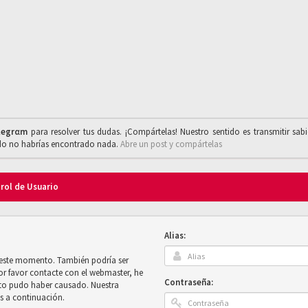
legrαm
para resolver tus dudas. ¡Compártelas! Nuestro sentido es transmitir sab
ado no habrías encontrado nada.
Abre un post y compártelas
trol de Usuario
Alias:
n este momento. También podría ser
por favor contacte con el webmaster, he
Contraseña:
sto pudo haber causado. Nuestra
es a continuación.