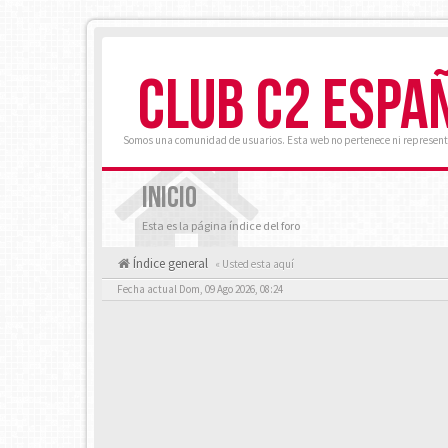
CLUB C2 ESPA
Somos una comunidad de usuarios. Esta web no pertenece ni represent
INICIO
Esta es la página índice del foro
Índice general
« Usted esta aquí
Fecha actual Dom, 09 Ago 2026, 08:24