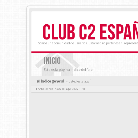
CLUB C2 ESPA
Somos una comunidad de usuarios. Esta web no pertenece ni represent
INICIO
Esta es la página índice del foro
Índice general
« Usted esta aquí
Fecha actual Sab, 08 Ago 2026, 19:09