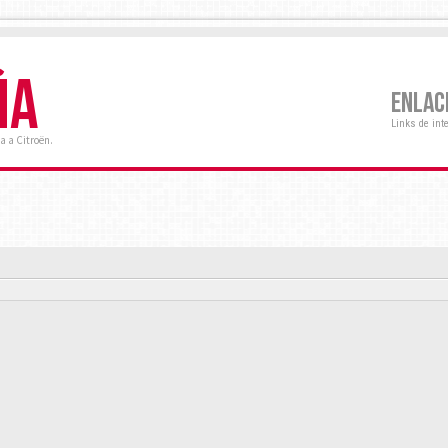
ÑA
ENLAC
Links de int
a a Citroën.