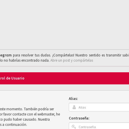
legrαm
para resolver tus dudas. ¡Compártelas! Nuestro sentido es transmitir sab
ado no habrías encontrado nada.
Abre un post y compártelas
trol de Usuario
Alias:
n este momento. También podría ser
por favor contacte con el webmaster, he
Contraseña:
sto pudo haber causado. Nuestra
es a continuación.