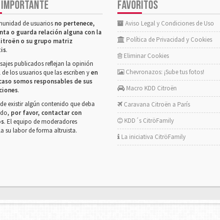
 IMPORTANTE
FAVORITOS
munidad de usuarios
no pertenece,
Aviso Legal y Condiciones de Uso
nta o guarda relación alguna con la
Política de Privacidad y Cookies
itroën o su grupo matriz
tis
.
Eliminar Cookies
ajes publicados reflejan la opinión
Chevronazos: ¡Sube tus fotos!
 de los usuarios que las escriben y
en
caso somos responsables de sus
Macro KDD Citroën
ciones
.
de existir algún contenido que deba
Caravana Citroën a París
rado,
por favor, contactar con
KDD´s CitröFamily
os
. El equipo de moderadores
la su labor de forma altruista.
La iniciativa CitröFamily