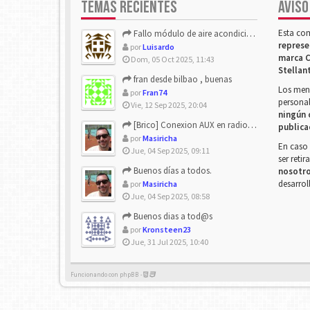
TEMAS RECIENTES
AVISO
Esta co
Fallo módulo de aire acondicionado
represe
por
Luisardo
marca C
Dom, 05 Oct 2025, 11:43
Stellan
fran desde bilbao , buenas
Los mens
por
Fran74
personal
Vie, 12 Sep 2025, 20:04
ningún 
[Brico] Conexion AUX en radio de origen
publica
por
Masiricha
En caso 
Jue, 04 Sep 2025, 09:11
ser reti
Buenos días a todos.
nosotr
desarrol
por
Masiricha
Jue, 04 Sep 2025, 08:58
Buenos dias a tod@s
por
Kronsteen23
Jue, 31 Jul 2025, 10:40
Funcionando con phpBB -