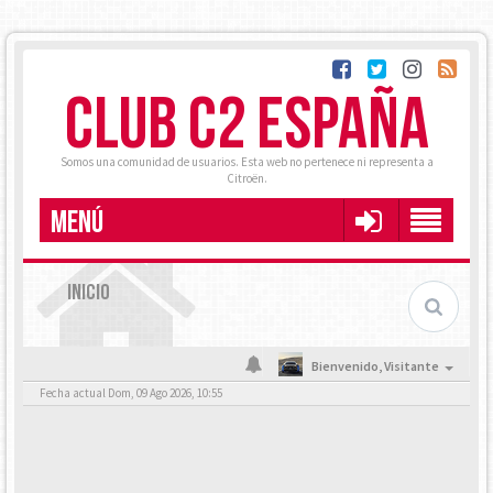
CLUB C2 ESPAÑA
Somos una comunidad de usuarios. Esta web no pertenece ni representa a
Citroën.
MENÚ
INICIO
Bienvenido,
Visitante
Fecha actual Dom, 09 Ago 2026, 10:55