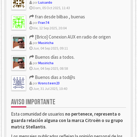
por
Luisardo
Dom, 05 Oct 2025, 11:43
fran desde bilbao , buenas
por
Fran74
Vie, 12 Sep 2025, 20:04
[Brico] Conexion AUX en radio de origen
por
Masiricha
Jue, 04 Sep 2025, 09:11
Buenos días a todos.
por
Masiricha
Jue, 04 Sep 2025, 08:58
Buenos dias a tod@s
por
Kronsteen23
Jue, 31 Jul 2025, 10:40
AVISO IMPORTANTE
Esta comunidad de usuarios
no pertenece, representa o
guarda relación alguna con la marca Citroën o su grupo
matriz Stellantis
.
Los mensajes publicados reflejan la opinión personal de los