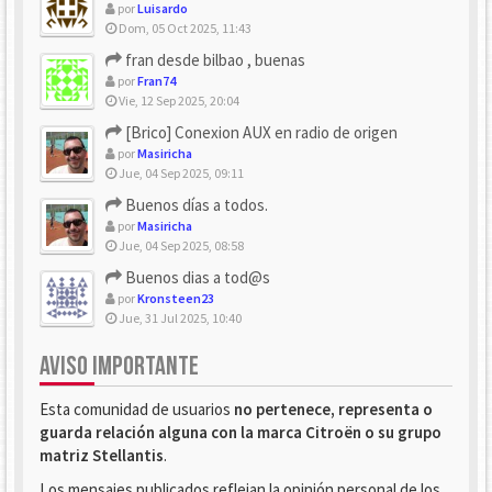
por
Luisardo
Dom, 05 Oct 2025, 11:43
fran desde bilbao , buenas
por
Fran74
Vie, 12 Sep 2025, 20:04
[Brico] Conexion AUX en radio de origen
por
Masiricha
Jue, 04 Sep 2025, 09:11
Buenos días a todos.
por
Masiricha
Jue, 04 Sep 2025, 08:58
Buenos dias a tod@s
por
Kronsteen23
Jue, 31 Jul 2025, 10:40
AVISO IMPORTANTE
Esta comunidad de usuarios
no pertenece, representa o
guarda relación alguna con la marca Citroën o su grupo
matriz Stellantis
.
Los mensajes publicados reflejan la opinión personal de los