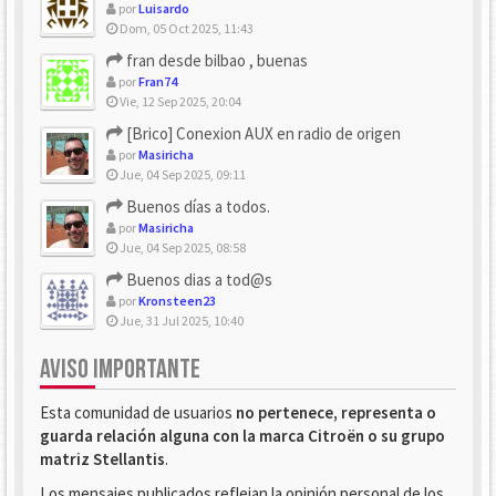
por
Luisardo
Dom, 05 Oct 2025, 11:43
fran desde bilbao , buenas
por
Fran74
Vie, 12 Sep 2025, 20:04
[Brico] Conexion AUX en radio de origen
por
Masiricha
Jue, 04 Sep 2025, 09:11
Buenos días a todos.
por
Masiricha
Jue, 04 Sep 2025, 08:58
Buenos dias a tod@s
por
Kronsteen23
Jue, 31 Jul 2025, 10:40
AVISO IMPORTANTE
Esta comunidad de usuarios
no pertenece, representa o
guarda relación alguna con la marca Citroën o su grupo
matriz Stellantis
.
Los mensajes publicados reflejan la opinión personal de los