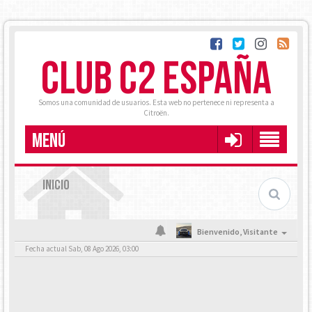
CLUB C2 ESPAÑA
Somos una comunidad de usuarios. Esta web no pertenece ni representa a
Citroën.
MENÚ
INICIO
Bienvenido,
Visitante
Fecha actual Sab, 08 Ago 2026, 03:00