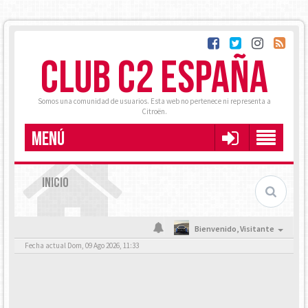
CLUB C2 ESPAÑA
Somos una comunidad de usuarios. Esta web no pertenece ni representa a
Citroën.
MENÚ
INICIO
Bienvenido,
Visitante
Fecha actual Dom, 09 Ago 2026, 11:33