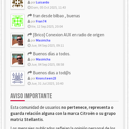
por
Luisardo
Dom, 05 Oct 2025, 11:43
fran desde bilbao , buenas
por
Fran74
Vie, 12 Sep 2025, 20:04
[Brico] Conexion AUX en radio de origen
por
Masiricha
Jue, 04 Sep 2025, 09:11
Buenos días a todos.
por
Masiricha
Jue, 04 Sep 2025, 08:58
Buenos dias a tod@s
por
Kronsteen23
Jue, 31 Jul 2025, 10:40
AVISO IMPORTANTE
Esta comunidad de usuarios
no pertenece, representa o
guarda relación alguna con la marca Citroën o su grupo
matriz Stellantis
.
Los mensajes publicados reflejan la opinión personal de los