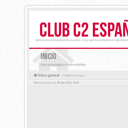
CLUB C2 ESPA
Somos una comunidad de usuarios. Esta web no pertenece ni represent
INICIO
Esta es la página índice del foro
Índice general
« Usted esta aquí
Fecha actual Jue, 06 Ago 2026, 20:41