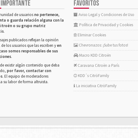
 IMPORTANTE
FAVORITOS
munidad de usuarios
no pertenece,
Aviso Legal y Condiciones de Uso
nta o guarda relación alguna con la
Política de Privacidad y Cookies
itroën o su grupo matriz
tis
.
Eliminar Cookies
ajes publicados reflejan la opinión
Chevronazos: ¡Sube tus fotos!
 de los usuarios que las escriben y
en
caso somos responsables de sus
Macro KDD Citroën
ciones
.
de existir algún contenido que deba
Caravana Citroën a París
rado,
por favor, contactar con
KDD´s CitröFamily
os
. El equipo de moderadores
la su labor de forma altruista.
La iniciativa CitröFamily