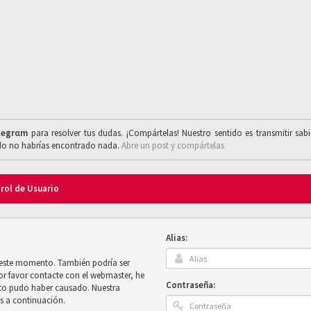
legrαm
para resolver tus dudas. ¡Compártelas! Nuestro sentido es transmitir sab
ado no habrías encontrado nada.
Abre un post y compártelas
trol de Usuario
Alias:
n este momento. También podría ser
por favor contacte con el webmaster, he
Contraseña:
sto pudo haber causado. Nuestra
es a continuación.