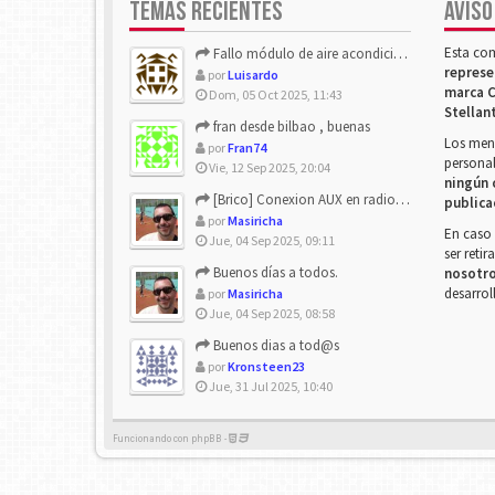
TEMAS RECIENTES
AVISO
Esta co
Fallo módulo de aire acondicionado
represe
por
Luisardo
marca C
Dom, 05 Oct 2025, 11:43
Stellan
fran desde bilbao , buenas
Los mens
por
Fran74
personal
Vie, 12 Sep 2025, 20:04
ningún 
[Brico] Conexion AUX en radio de origen
publica
por
Masiricha
En caso 
Jue, 04 Sep 2025, 09:11
ser reti
Buenos días a todos.
nosotr
desarrol
por
Masiricha
Jue, 04 Sep 2025, 08:58
Buenos dias a tod@s
por
Kronsteen23
Jue, 31 Jul 2025, 10:40
Funcionando con phpBB -