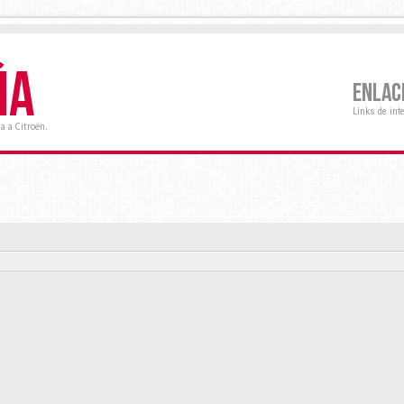
ÑA
ENLAC
Links de int
a a Citroën.