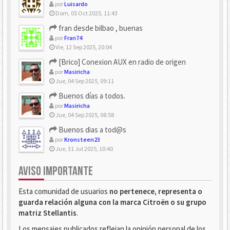
por
Luisardo
Dom, 05 Oct 2025, 11:43
fran desde bilbao , buenas
por
Fran74
Vie, 12 Sep 2025, 20:04
[Brico] Conexion AUX en radio de origen
por
Masiricha
Jue, 04 Sep 2025, 09:11
Buenos días a todos.
por
Masiricha
Jue, 04 Sep 2025, 08:58
Buenos dias a tod@s
por
Kronsteen23
Jue, 31 Jul 2025, 10:40
AVISO IMPORTANTE
Esta comunidad de usuarios
no pertenece, representa o
guarda relación alguna con la marca Citroën o su grupo
matriz Stellantis
.
Los mensajes publicados reflejan la opinión personal de los