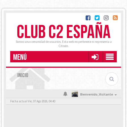
CLUB C2 ESPAÑA
Somos una comunidad de usuarios. Esta web no pertenece ni representa a
Citroën.
MENÚ
INICIO
Bienvenido,
Visitante
Fecha actual Vie, 07 Ago 2026, 04:40