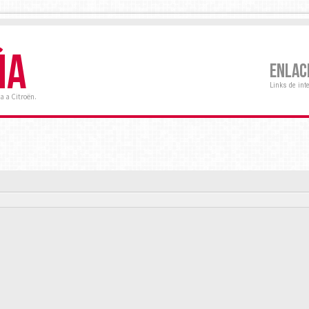
ÑA
ENLAC
Links de int
a a Citroën.