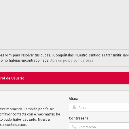
legrαm
para resolver tus dudas. ¡Compártelas! Nuestro sentido es transmitir sab
ado no habrías encontrado nada.
Abre un post y compártelas
trol de Usuario
Alias:
n este momento. También podría ser
por favor contacte con el webmaster, he
Contraseña:
sto pudo haber causado. Nuestra
es a continuación.