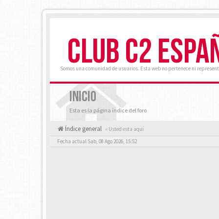
CLUB C2 ESPA
Somos una comunidad de usuarios. Esta web no pertenece ni represent
INICIO
Esta es la página índice del foro
Índice general
« Usted esta aquí
Fecha actual Sab, 08 Ago 2026, 15:52