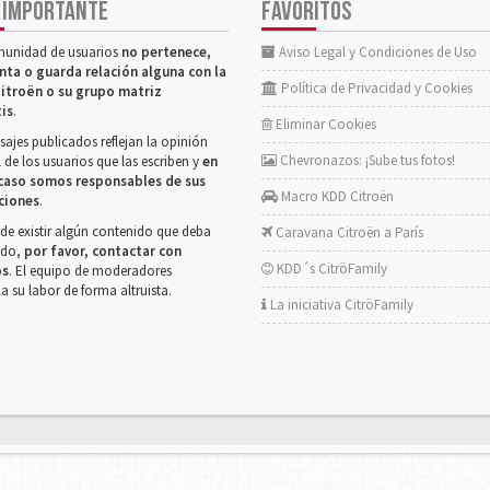
 IMPORTANTE
FAVORITOS
munidad de usuarios
no pertenece,
Aviso Legal y Condiciones de Uso
nta o guarda relación alguna con la
Política de Privacidad y Cookies
itroën o su grupo matriz
tis
.
Eliminar Cookies
ajes publicados reflejan la opinión
Chevronazos: ¡Sube tus fotos!
 de los usuarios que las escriben y
en
caso somos responsables de sus
Macro KDD Citroën
ciones
.
de existir algún contenido que deba
Caravana Citroën a París
rado,
por favor, contactar con
KDD´s CitröFamily
os
. El equipo de moderadores
la su labor de forma altruista.
La iniciativa CitröFamily