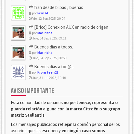
fran desde bilbao , buenas
por
Fran74
Vie, 12 Sep 2025, 20:04
[Brico] Conexion AUX en radio de origen
por
Masiricha
Jue, 04 Sep 2025, 09:11
Buenos días a todos.
por
Masiricha
Jue, 04 Sep 2025, 08:58
Buenos dias a tod@s
por
Kronsteen23
Jue, 31 Jul 2025, 10:40
AVISO IMPORTANTE
Esta comunidad de usuarios
no pertenece, representa o
guarda relación alguna con la marca Citroën o su grupo
matriz Stellantis
.
Los mensajes publicados reflejan la opinión personal de los
usuarios que las escriben y
en ningún caso somos