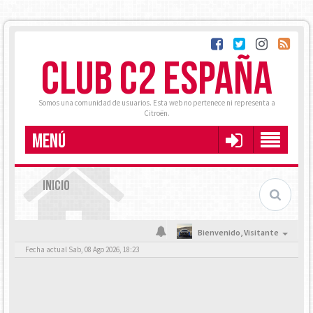
CLUB C2 ESPAÑA
Somos una comunidad de usuarios. Esta web no pertenece ni representa a
Citroën.
MENÚ
INICIO
Bienvenido,
Visitante
Fecha actual Sab, 08 Ago 2026, 18:23