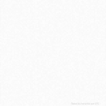
- Todos los horarios son
UTC
-